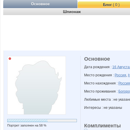
Основное
Блог
( 0 )
Шпионаж
Основное
Дата рождения :
16 Август
Место рождения :
Россия
,
Н
Место нахождения :
Россия
Место проживания :
Богоро
Любимые места : не указа
Интересы : не указаны
Комплименты
Портрет заполнен на 58 %