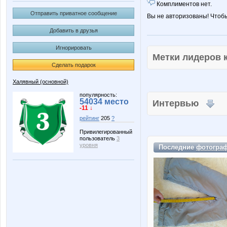
Комплиментов нет.
Отправить приватное сообщение
Вы не авторизованы! Чтоб
Добавить в друзья
Игнорировать
Метки лидеров
Сделать подарок
Халявный (основной)
популярность:
54034 место
Интервью
-11 ↓
рейтинг
205
?
Привилегированный
пользователь
3
уровня
Последние
фотогра