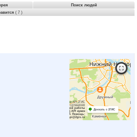
ерея
Поиск людей
равится
( 7 )
Работает на API 2ГИС
Лицензионное соглашение
Для корректной работы
Доехать с 2ГИС
Raster JS API нужен
ключ. Помощь:
api@2gis.ru