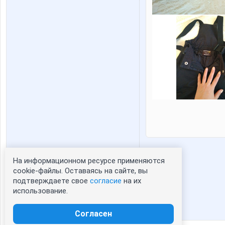
На информационном ресурсе применяются
Статистика портрета:
cookie-файлы. Оставаясь на сайте, вы
подтверждаете свое
согласие
на их
сейчас просматривают портрет - 0
использование.
зарегистрированные пользователи
посетившие портрет за 7 дней - 0
Согласен