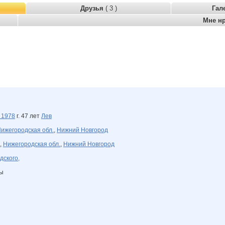
Друзья
( 3 )
Гал
Мне н
а
1978
г. 47 лет
Лев
ижегородская обл.
,
Нижний Новгород
,
Нижегородская обл.
,
Нижний Новгород
дского,
ны