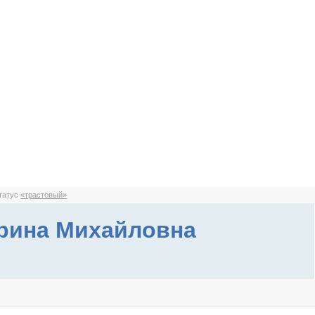
статус
«трастовый»
рина Михайловна